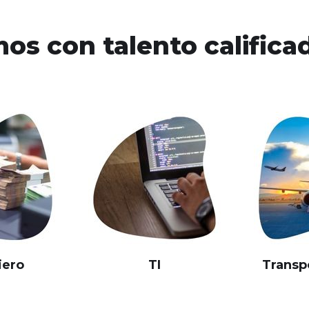
os con talento calificad
iero
TI
Transp