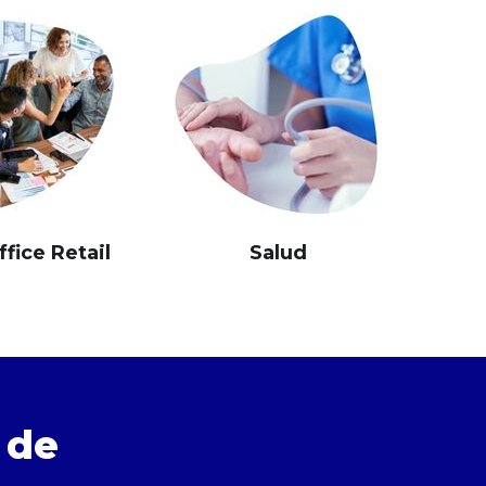
fice Retail
Salud
 de