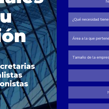
tu
ión
cretarias
listas
onistas