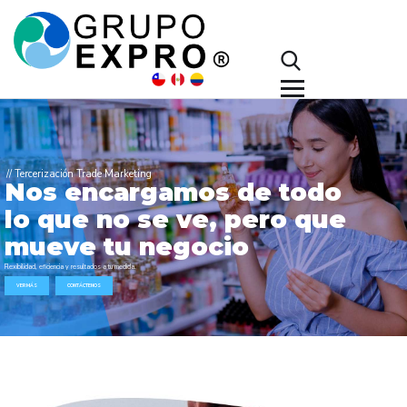
// Tercerización Trade Marketing
Nos encargamos de todo
lo que no se ve, pero que
mueve tu negocio
Flexibilidad, eficiencia y resultados a tu medida.
VER MÁS
CONTÁCTENOS