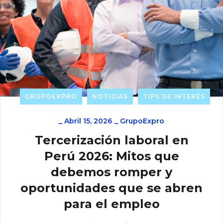
GRUPOEXPRO
NOTICIAS
TIPS DE INTERÉS
_
Abril 15, 2026
_
GrupoExpro
Tercerización laboral en
Perú 2026: Mitos que
debemos romper y
oportunidades que se abren
para el empleo