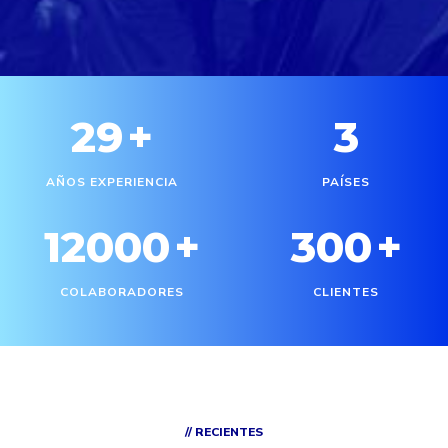
29
+
3
AÑOS EXPERIENCIA
PAÍSES
12000
+
300
+
COLABORADORES
CLIENTES
// RECIENTES