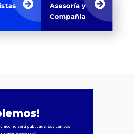
istas
Asesoría y
Compañia
blemos!
rónico no será publicada. Los campos