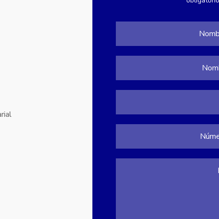
obligatori
rial